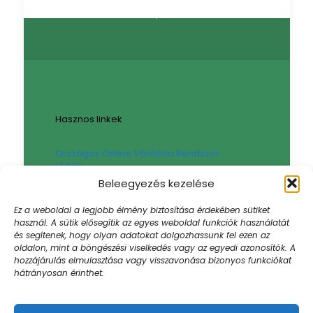
Hasznos linkek
Országos Online Várólista Rendszer
EESZT
Háziorvosi körzetek – Komárom-Eszterom
Beleegyezés kezelése
Vármegye
Háziorvosi ügyelet – Komárom-Esztergom
Ez a weboldal a legjobb élmény biztosítása érdekében sütiket
Vármegye
használ. A sütik elősegítik az egyes weboldal funkciók használatát
Gyógyszertári ügyelet – Komárom-
és segítenek, hogy olyan adatokat dolgozhassunk fel ezen az
Esztergom Vármegye
oldalon, mint a böngészési viselkedés vagy az egyedi azonosítók. A
Sajtókapcsolat, Sajtószoba
hozzájárulás elmulasztása vagy visszavonása bizonyos funkciókat
hátrányosan érinthet.