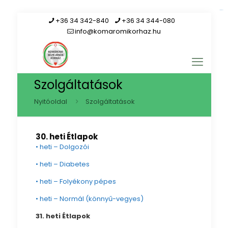
link gacor
+36 34 342-840
+36 34 344-080
info@komaromikorhaz.hu
Szolgáltatások
Nyitóoldal
Szolgáltatások
30. heti
Étlapok
• heti – Dolgozói
• heti – Diabetes
• heti – Folyékony pépes
• heti – Normál (könnyű-vegyes)
31. heti
Étlapok