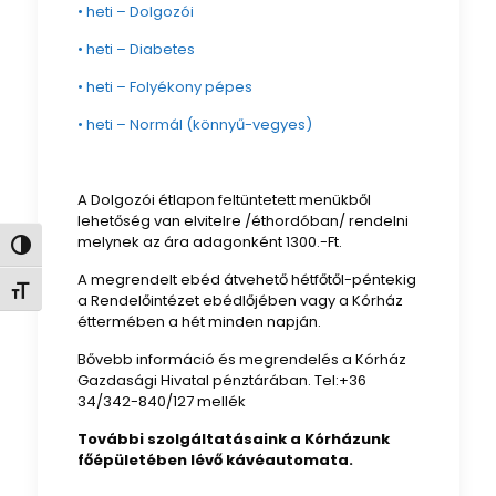
• heti – Dolgozói
• heti – Diabetes
• heti – Folyékony pépes
• heti – Normál (könnyű-vegyes)
A Dolgozói étlapon feltüntetett menükből
lehetőség van elvitelre /éthordóban/ rendelni
melynek az ára adagonként 1300.-Ft.
Nagy kontraszt váltása
A megrendelt ebéd átvehető hétfőtől-péntekig
Betűméret váltása
a Rendelőintézet ebédlőjében vagy a Kórház
éttermében a hét minden napján.
Bővebb információ és megrendelés a Kórház
Gazdasági Hivatal pénztárában. Tel:+36
34/342-840/127 mellék
További szolgáltatásaink a Kórházunk
főépületében lévő kávéautomata.