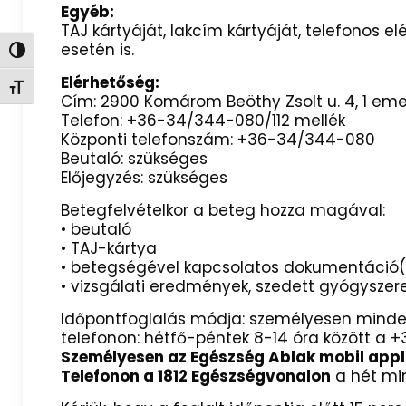
Egyéb:
TAJ kártyáját, lakcím kártyáját, telefonos 
esetén is.
Nagy kontraszt váltása
Elérhetőség:
Betűméret váltása
Cím: 2900 Komárom Beöthy Zsolt u. 4, 1 emele
Telefon: +36-34/344-080/112 mellék
Központi telefonszám: +36-34/344-080
Beutaló: szükséges
Előjegyzés: szükséges
Betegfelvételkor a beteg hozza 
• beutaló
• TAJ-kártya
• betegségével kapcsolatos dokumentá
• vizsgálati eredmények, szedett gy
Időpontfoglalás módja: személyesen minden
telefonon: hétfő-péntek 8-14 óra között 
Személyesen az Egészség Ablak mobil appl
Telefonon a 1812 Egészségvonalon
a hét min