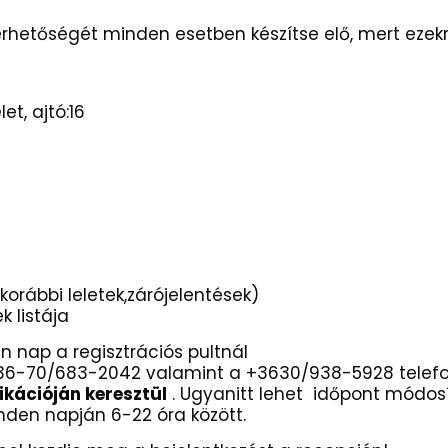
elérhetőségét minden esetben készítse elő, mert eze
t, ajtó:16
magával:
ció(korábbi leletek,zárójelentések)
ógyszerek listája
 nap a regisztrációs pultnál
a +36-70/683-2042 valamint a +3630/938-5928 tele
ikációján keresztül
. Ugyanitt lehet időpont módosít
den napján 6-22 óra között.