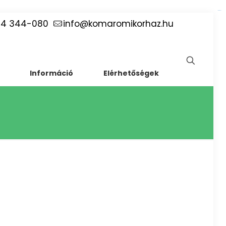
link gacor
34 344-080
info@komaromikorhaz.hu
Információ
Elérhetőségek