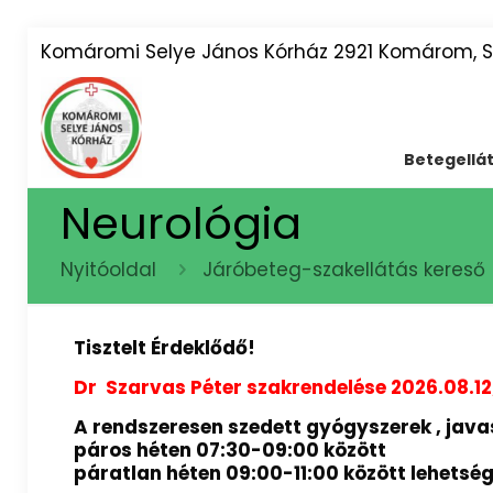
Komáromi Selye János Kórház 2921 Komárom, Sz
Betegellá
Neurológia
Nyitóoldal
Járóbeteg-szakellátás kereső
Tisztelt Érdeklődő!
Dr Szarvas Péter szakrendelése 2026.08.12
A rendszeresen szedett gyógyszerek , javas
páros héten 07:30-09:00 között
páratlan héten 09:00-11:00 között lehetsé