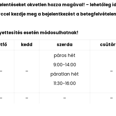
rójelentéseket okvetlen hozza magával! – lehetőleg
erccel kezdje meg a bejelentkezést a betegfelvétele
lyettesítés esetén módosulhatnak!
tfő
kedd
szerda
csütör
páros hét
9:00-14:00
–
–
–
páratlan hét
11:30-16:00
–
–
–
–