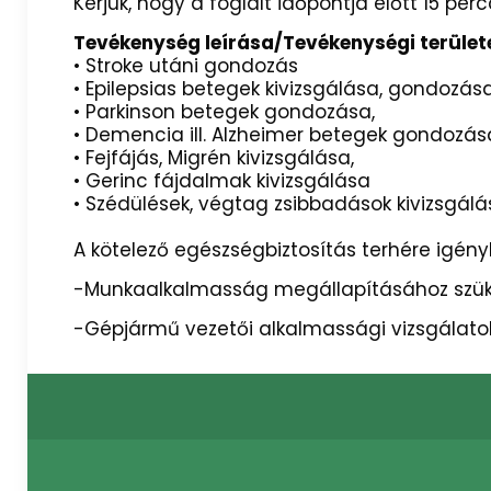
Kérjük, hogy a foglalt időpontja előtt 15 pe
Tevékenység leírása/Tevékenységi terület
• Stroke utáni gondozás
• Epilepsias betegek kivizsgálása, go
• Parkinson betegek gondozása,
• Demencia ill. Alzheimer betegek go
• Fejfájás, Migrén kivizsgálása,
• Gerinc fájdalmak kivizsgálása
• Szédülések, végtag zsibbadások kiv
A kötelező egészségbiztosítás terhére igény
-Munkaalkalmasság megállapításához szüks
-Gépjármű vezetői alkalmassági vizsgálatok