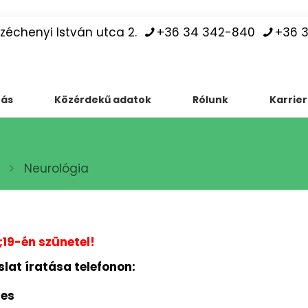
échenyi István utca 2.
+36 34 342-840
+36 
tás
Közérdekű adatok
Rólunk
Karrier
Neurológia
;19-én szünetel!
lat íratása telefonon:
ges