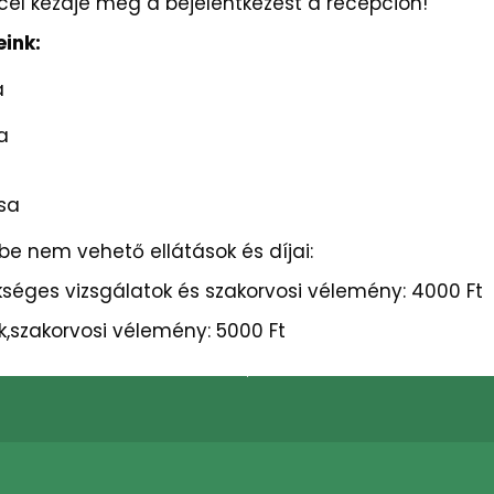
rccel kezdje meg a bejelentkezést a recepción!
eink:
ndozása
ndozása
izsgálása
be nem vehető ellátások és díjai:
éges vizsgálatok és szakorvosi vélemény: 4000 Ft
,szakorvosi vélemény: 5000 Ft