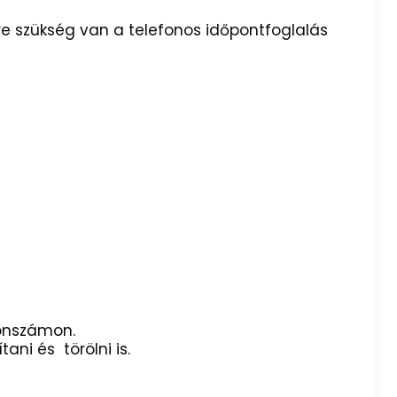
kre szükség van a telefonos időpontfoglalás
fonszámon.
ani és törölni is.