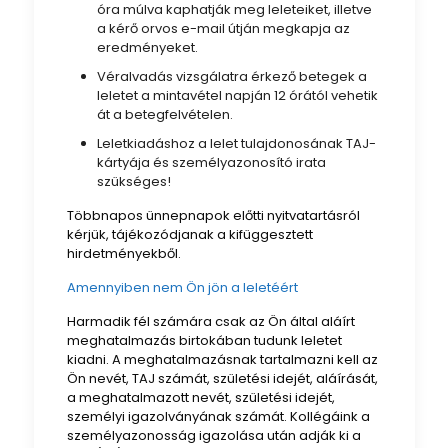
óra múlva kaphatják meg leleteiket, illetve
a kérő orvos e-mail útján megkapja az
eredményeket.
Véralvadás vizsgálatra érkező betegek a
leletet a mintavétel napján 12 órától vehetik
át a betegfelvételen.
Leletkiadáshoz a lelet tulajdonosának TAJ-
kártyája és személyazonosító irata
szükséges!
Többnapos ünnepnapok előtti nyitvatartásról
kérjük, tájékozódjanak a kifüggesztett
hirdetményekből.
Amennyiben nem Ön jön a leletéért
Harmadik fél számára csak az Ön által aláírt
meghatalmazás birtokában tudunk leletet
kiadni. A meghatalmazásnak tartalmazni kell az
Ön nevét, TAJ számát, születési idejét, aláírását,
a meghatalmazott nevét, születési idejét,
személyi igazolványának számát. Kollégáink a
személyazonosság igazolása után adják ki a