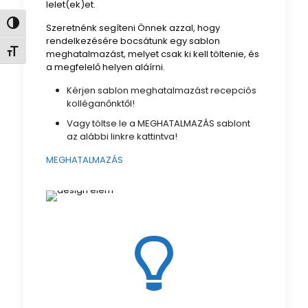
lelet(ek)et.
Nagy kontraszt váltása
Szeretnénk segíteni Önnek azzal, hogy
rendelkezésére bocsátunk egy sablon
Betűméret váltása
meghatalmazást, melyet csak ki kell töltenie, és
a megfelelő helyen aláírni.
Kérjen sablon meghatalmazást recepciós
kolléganőnktől!
Vagy töltse le a MEGHATALMAZÁS sablont
az alábbi linkre kattintva!
MEGHATALMAZÁS