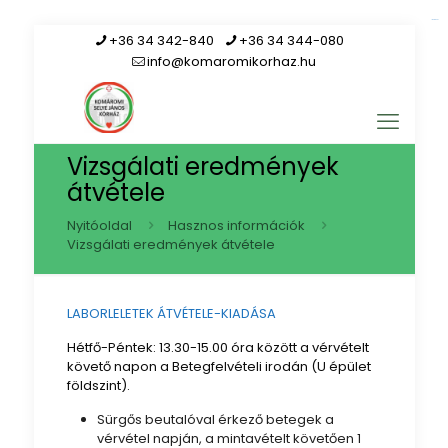
link gacor
+36 34 342-840
+36 34 344-080
info@komaromikorhaz.hu
Vizsgálati eredmények
átvétele
Nyitóoldal
Hasznos információk
Vizsgálati eredmények átvétele
LABORLELETEK ÁTVÉTELE-KIADÁSA
Hétfő-Péntek: 13.30-15.00 óra között a vérvételt
követő napon a Betegfelvételi irodán (U épület
földszint).
Sürgős beutalóval érkező betegek a
vérvétel napján, a mintavételt követően 1