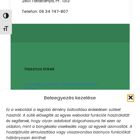
2801 Tatabánya, Pf.: 1313
Telefon: 06 34 747-807
Nagy kontraszt váltása
Betűméret váltása
Hasznos linkek
Országos Online Várólista Rendszer
EESZT
Háziorvosi körzetek – Komárom-Eszterom
Beleegyezés kezelése
Vármegye
Háziorvosi ügyelet – Komárom-Esztergom
Ez a weboldal a legjobb élmény biztosítása érdekében sütiket
Vármegye
használ. A sütik elősegítik az egyes weboldal funkciók használatát
Gyógyszertári ügyelet – Komárom-
és segítenek, hogy olyan adatokat dolgozhassunk fel ezen az
Esztergom Vármegye
oldalon, mint a böngészési viselkedés vagy az egyedi azonosítók. A
Sajtókapcsolat, Sajtószoba
hozzájárulás elmulasztása vagy visszavonása bizonyos funkciókat
hátrányosan érinthet.