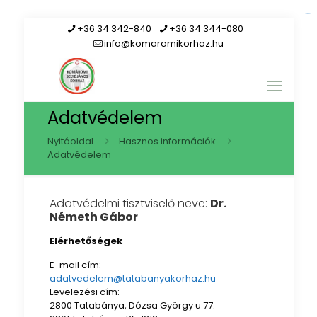
link gacor
+36 34 342-840
+36 34 344-080
info@komaromikorhaz.hu
Adatvédelem
Nyitóoldal
Hasznos információk
Adatvédelem
Adatvédelmi tisztviselő neve:
Dr.
Németh Gábor
Elérhetőségek
E-mail cím:
adatvedelem@tatabanyakorhaz.hu
Levelezési cím:
2800 Tatabánya, Dózsa György u 77.