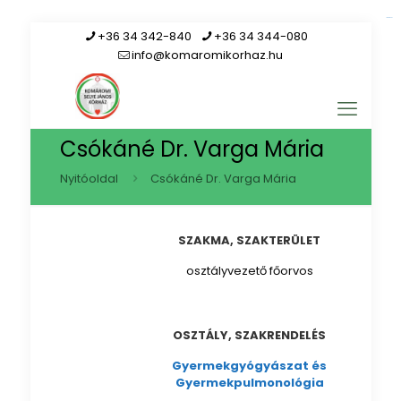
link gacor
+36 34 342-840
+36 34 344-080
info@komaromikorhaz.hu
Csókáné Dr. Varga Mária
Nyitóoldal
Csókáné Dr. Varga Mária
SZAKMA, SZAKTERÜLET
osztályvezető főorvos
OSZTÁLY, SZAKRENDELÉS
Gyermekgyógyászat és
Gyermekpulmonológia