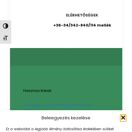
ELÉRHETŐSÉGEK
+36-34/342-840/114 mellék
Nagy kontraszt váltása
Betűméret váltása
Hasznos linkek
Országos Online Várólista Rendszer
EESZT
Háziorvosi körzetek – Komárom-Eszterom
Beleegyezés kezelése
Vármegye
Háziorvosi ügyelet – Komárom-Esztergom
Ez a weboldal a legjobb élmény biztosítása érdekében sütiket