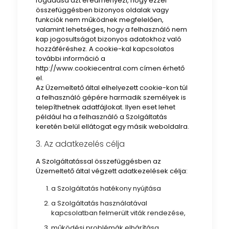
fogadása azt eredményezi, hogy ezzel
összefüggésben bizonyos oldalak vagy
funkciók nem működnek megfelelően,
valamint lehetséges, hogy a felhasználó nem
kap jogosultságot bizonyos adatokhoz való
hozzáféréshez. A cookie-kal kapcsolatos
további információ a
http://www.cookiecentral.com címen érhető
el.
Az Üzemeltető által elhelyezett cookie-kon túl
a felhasználó gépére harmadik személyek is
telepíthetnek adatfájlokat. Ilyen eset lehet
például ha a felhasználó a Szolgáltatás
keretén belül ellátogat egy másik weboldalra.
3. Az adatkezelés célja
A Szolgáltatással összefüggésben az
Üzemeltető által végzett adatkezelések célja:
a Szolgáltatás hatékony nyújtása
a Szolgáltatás használatával
kapcsolatban felmerült viták rendezése,
működési problémák elhárítása,