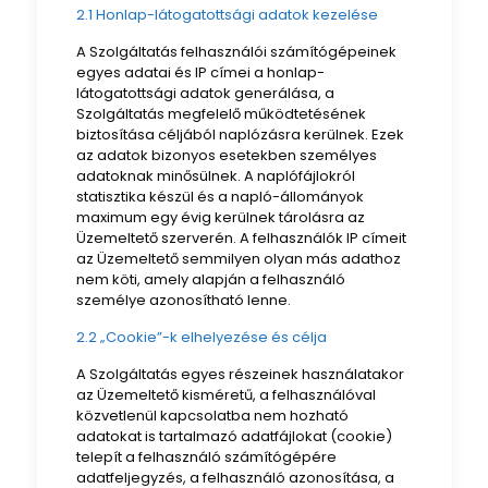
2.1 Honlap-látogatottsági adatok kezelése
A Szolgáltatás felhasználói számítógépeinek
egyes adatai és IP címei a honlap-
látogatottsági adatok generálása, a
Szolgáltatás megfelelő működtetésének
biztosítása céljából naplózásra kerülnek. Ezek
az adatok bizonyos esetekben személyes
adatoknak minősülnek. A naplófájlokról
statisztika készül és a napló-állományok
maximum egy évig kerülnek tárolásra az
Üzemeltető szerverén. A felhasználók IP címeit
az Üzemeltető semmilyen olyan más adathoz
nem köti, amely alapján a felhasználó
személye azonosítható lenne.
2.2 „Cookie”-k elhelyezése és célja
A Szolgáltatás egyes részeinek használatakor
az Üzemeltető kisméretű, a felhasználóval
közvetlenül kapcsolatba nem hozható
adatokat is tartalmazó adatfájlokat (cookie)
telepít a felhasználó számítógépére
adatfeljegyzés, a felhasználó azonosítása, a