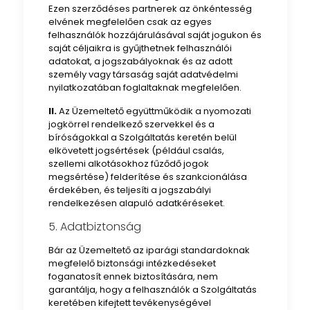
Ezen szerződéses partnerek az önkéntesség
elvének megfelelően csak az egyes
felhasználók hozzájárulásával saját jogukon és
saját céljaikra is gyűjthetnek felhasználói
adatokat, a jogszabályoknak és az adott
személy vagy társaság saját adatvédelmi
nyilatkozatában foglaltaknak megfelelően.
II.
Az Üzemeltető együttműködik a nyomozati
jogkörrel rendelkező szervekkel és a
bíróságokkal a Szolgáltatás keretén belül
elkövetett jogsértések (például csalás,
szellemi alkotásokhoz fűződő jogok
megsértése) felderítése és szankcionálása
érdekében, és teljesíti a jogszabályi
rendelkezésen alapuló adatkéréseket.
5. Adatbiztonság
Bár az Üzemeltető az iparági standardoknak
megfelelő biztonsági intézkedéseket
foganatosít ennek biztosítására, nem
garantálja, hogy a felhasználók a Szolgáltatás
keretében kifejtett tevékenységével