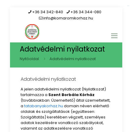
link gacor
+36 34 342-840
+36 34 344-080
info@komaromikorhaz.hu
Adatvédelmi nyilatkozat
Nyitóoldal
Adatvédelmi nyilatkozat
Adatvédelmi nyilatkozat
A jelen adatvédelmi nyilatkozat (Nyilatkozat)
tartalmazza a
Szent Borbála Kórház
(továbbiakban: Üzemeltető) által üzemeltetett,
a
tatabanyakorhaz.hu
domain néven elérhető
oldalak és szolgáltatások (együttesen:
Szolgáltatás) keretében végzett, személyes
adatok kezelésére vonatkozó szabályokat,
valamint az adatkezelésre vonatkozó