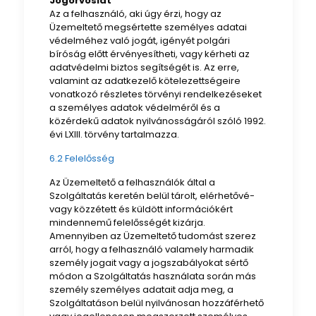
Jogorvoslat
Az a felhasználó, aki úgy érzi, hogy az
Üzemeltető megsértette személyes adatai
védelméhez való jogát, igényét polgári
bíróság előtt érvényesítheti, vagy kérheti az
adatvédelmi biztos segítségét is. Az erre,
valamint az adatkezelő kötelezettségeire
vonatkozó részletes törvényi rendelkezéseket
a személyes adatok védelméről és a
közérdekű adatok nyilvánosságáról szóló 1992.
évi LXIII. törvény tartalmazza.
6.2 Felelősség
Az Üzemeltető a felhasználók által a
Szolgáltatás keretén belül tárolt, elérhetővé-
vagy közzétett és küldött információkért
mindennemű felelősségét kizárja.
Amennyiben az Üzemeltető tudomást szerez
arról, hogy a felhasználó valamely harmadik
személy jogait vagy a jogszabályokat sértő
módon a Szolgáltatás használata során más
személy személyes adatait adja meg, a
Szolgáltatáson belül nyilvánosan hozzáférhető