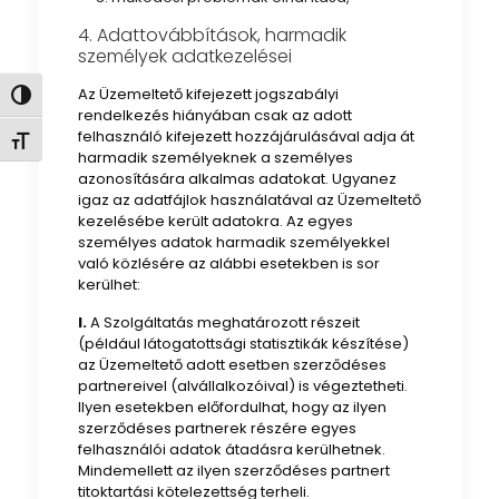
4. Adattovábbítások, harmadik
személyek adatkezelései
Az Üzemeltető kifejezett jogszabályi
Nagy kontraszt váltása
rendelkezés hiányában csak az adott
felhasználó kifejezett hozzájárulásával adja át
Betűméret váltása
harmadik személyeknek a személyes
azonosítására alkalmas adatokat. Ugyanez
igaz az adatfájlok használatával az Üzemeltető
kezelésébe került adatokra. Az egyes
személyes adatok harmadik személyekkel
való közlésére az alábbi esetekben is sor
kerülhet:
I.
A Szolgáltatás meghatározott részeit
(például látogatottsági statisztikák készítése)
az Üzemeltető adott esetben szerződéses
partnereivel (alvállalkozóival) is végeztetheti.
Ilyen esetekben előfordulhat, hogy az ilyen
szerződéses partnerek részére egyes
felhasználói adatok átadásra kerülhetnek.
Mindemellett az ilyen szerződéses partnert
titoktartási kötelezettség terheli.