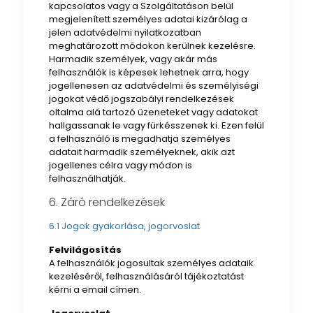
kapcsolatos vagy a Szolgáltatáson belül
megjelenített személyes adatai kizárólag a
jelen adatvédelmi nyilatkozatban
meghatározott módokon kerülnek kezelésre.
Harmadik személyek, vagy akár más
felhasználók is képesek lehetnek arra, hogy
jogellenesen az adatvédelmi és személyiségi
jogokat védő jogszabályi rendelkezések
oltalma alá tartozó üzeneteket vagy adatokat
hallgassanak le vagy fürkésszenek ki. Ezen felül
a felhasználó is megadhatja személyes
adatait harmadik személyeknek, akik azt
jogellenes célra vagy módon is
felhasználhatják.
6. Záró rendelkezések
6.1 Jogok gyakorlása, jogorvoslat
Felvilágosítás
A felhasználók jogosultak személyes adataik
kezeléséről, felhasználásáról tájékoztatást
kérni a email címen.