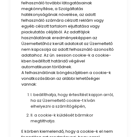
felhasználó további látogatásainak
megkönnyítése, a Szolgáltatás
hatékonyságának növelése, az adott
felhasználó számára célzott reklám vagy
egyéb célzott tartalom eljuttatása vagy
piackutatás céljából. Az adatfájlok
használatának eredményeképpen az
Üzemeltetőhöz került adatokat az Üzemeltető
nem kapcsolja az adott felhasználó azonosító
adataihoz. Az ún. session cookie-k a cookie-
kben beállított határidő végével
automatikusan törlődnek.
A felhasználónak böngészőjében a cookie-k
vonatkozásában az alábbi lehetőségei
vannak:
I. beállíthatja, hogy értesítést kapjon arról,
ha az Üzemeltető cookie-t kíván
elhelyezni a számítógépén,
II. a cookie-k küldését bármikor
megtilthatja.
E körben kiemelendő, hogy a cookie-k el nem